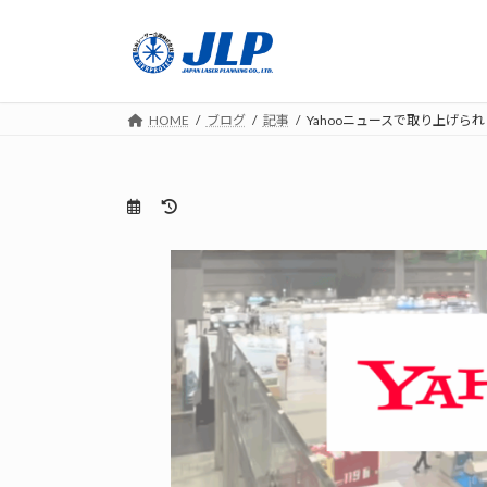
コ
ナ
ン
ビ
テ
ゲ
ン
ー
ツ
シ
HOME
ブログ
記事
Yahooニュースで取り上げら
へ
ョ
ス
ン
キ
に
最
ッ
移
終
プ
動
更
新
日
時
: