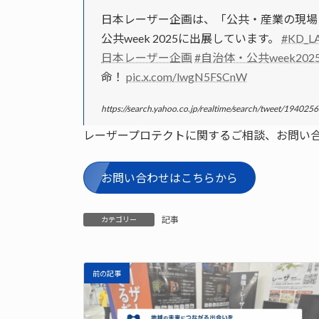
日本レーザー企画は、「公共・産業の現場
公共week 2025に出展しています。
#KD_L
日本レーザー企画
#自治体・公共week202
命！
pic.x.com/lwgN5FSCnW
https://search.yahoo.co.jp/realtime/search/tweet/19402
レーザープロテクトに関するご相談、お問い
お問い合わせはこちらから
記事
カテゴリー
前の記事