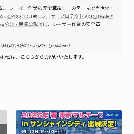
に、レーザー作業の安全革命！」のテーマで自治体・
ASER_PROTECT
®︎
#レーザープロテクト
#KD_Beatle
#
5
#公共・産業の現場に
、レーザー作業の安全革
56138513326390?detail=1&ifr=tl_twdtl&rkf=1
合わせは、こちらからお願いいたします。
次の記事